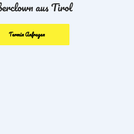
erclown aus Tirol
Termin Anfragen