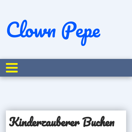
Clown Pepe
Startseite
Programme
Kinderzauberei und Show buchen
Kinderzauberer Buchen