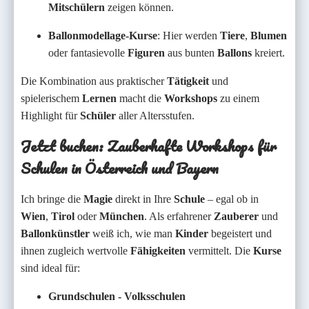
Mitschülern
zeigen können.
Ballonmodellage-Kurse
: Hier werden
Tiere
,
Blumen
oder fantasievolle
Figuren
aus bunten
Ballons
kreiert.
Die Kombination aus praktischer
Tätigkeit
und
spielerischem
Lernen
macht die
Workshops
zu einem
Highlight für
Schüler
aller Altersstufen.
Jetzt buchen: Zauberhafte Workshops für
Schulen in Österreich und Bayern
Ich bringe die
Magie
direkt in Ihre
Schule
– egal ob in
Wien
,
Tirol
oder
München
. Als erfahrener
Zauberer
und
Ballonkünstler
weiß ich, wie man
Kinder
begeistert und
ihnen zugleich wertvolle
Fähigkeiten
vermittelt. Die
Kurse
sind ideal für:
Grundschulen - Volksschulen