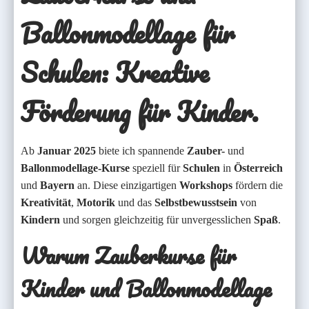
Ballonmodellage
für
Schulen
:
Kreative
Förderung
für
Kinder.
Ab
Januar 2025
biete ich spannende
Zauber-
und
Ballonmodellage-Kurse
speziell für
Schulen
in
Österreich
und
Bayern
an. Diese einzigartigen
Workshops
fördern die
Kreativität
,
Motorik
und das
Selbstbewusstsein
von
Kindern
und sorgen gleichzeitig für unvergesslichen
Spaß
.
Warum Zauberkurse für
Kinder und Ballonmodellage