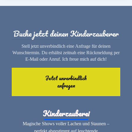
Buche jetzt deinen Kinderzauberer
Stell jetzt unverbindlich eine Anfrage für deinen
Wunschtermin. Du erhältst zeitnah eine Rückmeldung per
E-Mail oder Anruf. Ich freue mich auf dich!
Jetzt unverbindlich
anfragen
Kinderzauberei
Magische Shows voller Lachen und Staunen –
perfekt abgestimmt auf leuchtende