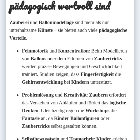
pädagogisch wertvoll sind
Zauberei
und
Ballonmodellage
sind mehr als nur
unterhaltsame
Künste
– sie bieten auch viele
pädagogische
Vorteile
.
Feinmotorik
und
Konzentration
: Beim Modellieren
von
Ballons
oder dem Erlernen von
Zaubertricks
werden präzise Bewegungen und Geschicklichkeit
trainiert. Studien zeigen, dass
Fingerfertigkeit
die
Gehirnentwicklung
bei
Kindern
unterstützt.
Problemlösung
und
Kreativität
:
Zaubern
erfordert
das Verstehen von Abläufen und fördert das
logische
Denken
. Gleichzeitig regen die
Workshops
die
Fantasie
an, da
Kinder
Ballonfiguren
oder
Zaubertricks
selbst gestalten können.
Selbstbewusstsein
und
Teamarbeit
:
Kinder
erleben