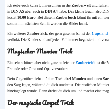
Ich gebe euch kurze Einweisungen in die
Zauberwelt
und führe n
in
DIN A5
aber auch in
DIN A4
habe. Das kleine Buch, also DIN 
kostet
10,00 Euro
. Bei diesem
Zauberbuch
könnt ihr mit ein we
sondern im nächsten Schritt werden die Bilder
bunt
.
Ein weiterer
Zaubertrick
, der gern gesehen ist, ist der
Cups and 
verlinkt. Die Kinder sind auf jeden Fall immer begeistert und vers
Magischer Mumien Trick
Ein sehr schöner, aber nicht ganz so leichter
Zaubertrick
ist die
M
Freunde oder Oma und Opa verzaubern.
Dein Gegenüber sieht auf dem Tisch
drei
Mumien
und einen
Sar
den Sarg legen, während du dich umdrehst. Die restlichen Mumien
hineingelegt wurde. Dann drehst du dich um und machst eine ma
Der magische Ampel Trick