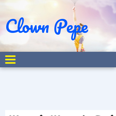
Clown Pepe
Klein
Verzaubere deine Welt: Magische Zaubertricks für Groß und
Startseite
Pepe on Tour