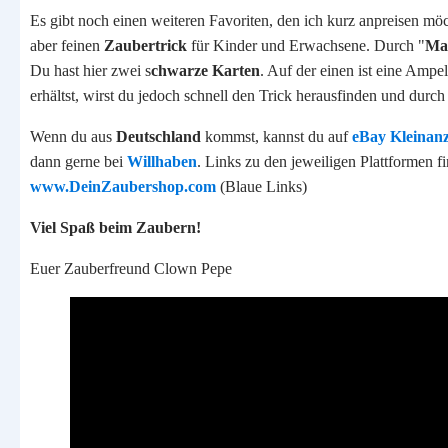
Es gibt noch einen weiteren Favoriten, den ich kurz anpreisen mö
aber feinen
Zaubertrick
für Kinder und Erwachsene. Durch "
Ma
Du hast hier zwei s
chwarze Karten
. Auf der einen ist eine Ampe
erhältst, wirst du jedoch schnell den Trick herausfinden und durc
Wenn du aus
Deutschland
kommst, kannst du auf
eBay Kleinan
dann gerne bei
Willhaben
. Links zu den jeweiligen Plattformen 
www.DeinZaubershop.com
(Blaue Links)
Viel Spaß beim Zaubern!
Euer Zauberfreund Clown Pepe