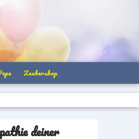
Pepe
Zaubershop
athie deiner