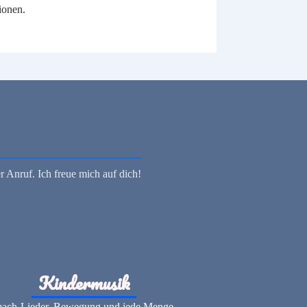
ionen.
r Anruf. Ich freue mich auf dich!
Kindermusik
ach-Lieder, Bewegung und jede Menge