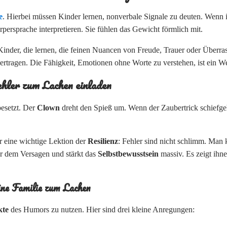
e
. Hierbei müssen Kinder lernen, nonverbale Signale zu deuten. Wenn 
ersprache interpretieren. Sie fühlen das Gewicht förmlich mit.
Kinder, die lernen, die feinen Nuancen von Freude, Trauer oder Überra
ertragen. Die Fähigkeit, Emotionen ohne Worte zu verstehen, ist ein W
hler zum Lachen einladen
besetzt. Der
Clown
dreht den Spieß um. Wenn der Zaubertrick schiefgeht
 eine wichtige Lektion der
Resilienz
: Fehler sind nicht schlimm. Man 
r dem Versagen und stärkt das
Selbstbewusstsein
massiv. Es zeigt ihne
eine Familie zum Lachen
kte
des Humors zu nutzen. Hier sind drei kleine Anregungen: