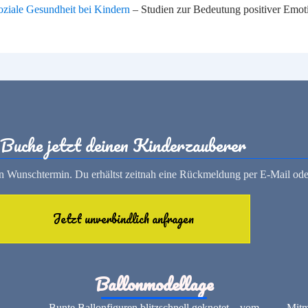
ziale Gesundheit bei Kindern
– Studien zur Bedeutung positiver Emot
Buche jetzt deinen Kinderzauberer
nen Wunschtermin. Du erhältst zeitnah eine Rückmeldung per E-Mail ode
Jetzt unverbindlich anfragen
Ballonmodellage
Bunte Ballonfiguren blitzschnell geknotet – vom
Mitm