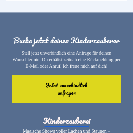
Buche jetzt deinen Kinderzauberer
Stell jetzt unverbindlich eine Anfrage für deinen
Wunschtermin. Du erhältst zeitnah eine Rückmeldung per
E-Mail oder Anruf. Ich freue mich auf dich!
Jetzt unverbindlich
anfragen
Kinderzauberei
Magische Shows voller Lachen und Staunen –