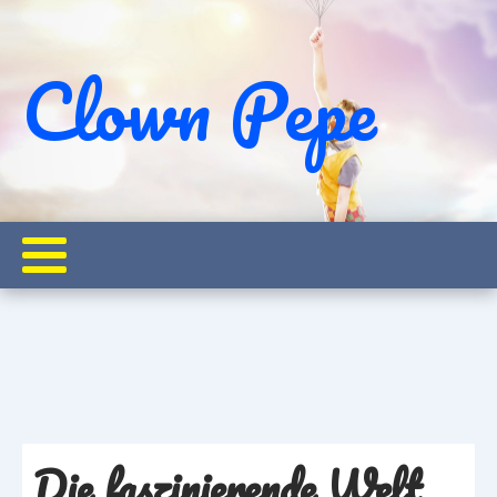
Clown Pepe
Welche Clown-Typen gibt es? Unterschiede einfach erklärt
Startseite
Pepe on Tour
Die faszinierende Welt