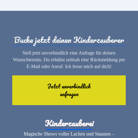
Buche jetzt deinen Kinderzauberer
Stell jetzt unverbindlich eine Anfrage für deinen
Wunschtermin. Du erhältst zeitnah eine Rückmeldung per
E-Mail oder Anruf. Ich freue mich auf dich!
Jetzt unverbindlich
anfragen
Kinderzauberei
Magische Shows voller Lachen und Staunen –