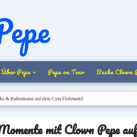
Pepe
Über Pepe
Pepe on Tour
Buche Clown 
ks & Ballonkunst auf dem Cyta Flohmarkt!
 Momente mit Clown Pepe auf