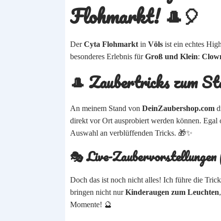
Flohmarkt! 🎩🎈
Der
Cyta Flohmarkt
in
Völs
ist ein echtes High
besonderes Erlebnis für
Groß und Klein
:
Clow
🎩 Zaubertricks zum St
An meinem Stand von
DeinZaubershop.com
dr
direkt vor Ort ausprobiert werden können. Egal 
Auswahl an verblüffenden Tricks. 🎁✨
🎭 Live-Zaubervorstellungen f
Doch das ist noch nicht alles! Ich führe die Tric
bringen nicht nur
Kinderaugen zum Leuchten
Momente! 🔮