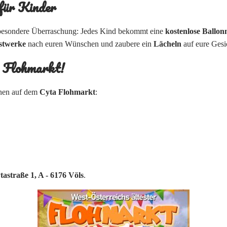
 für Kinder
z besondere Überraschung: Jedes Kind bekommt eine
kostenlose Ballon
stwerke
nach euren Wünschen und zaubere ein
Lächeln
auf eure Gesi
a Flohmarkt!
inen auf dem
Cyta Flohmarkt
:
tastraße 1, A - 6176 Völs
.