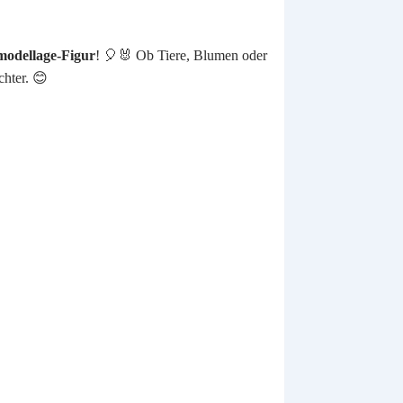
modellage-Figur
! 🎈🐰 Ob Tiere, Blumen oder
chter. 😊