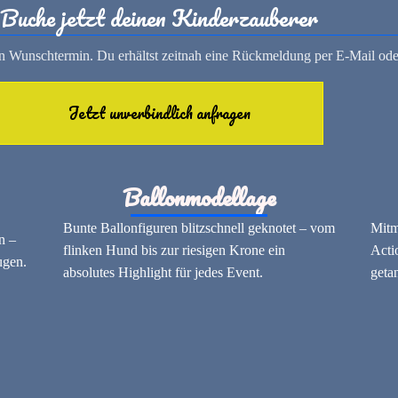
Buche jetzt deinen Kinderzauberer
nen Wunschtermin. Du erhältst zeitnah eine Rückmeldung per E-Mail ode
Jetzt unverbindlich anfragen
Ballonmodellage
Bunte Ballonfiguren blitzschnell geknotet – vom
Mitm
n –
flinken Hund bis zur riesigen Krone ein
Acti
ugen.
absolutes Highlight für jedes Event.
geta