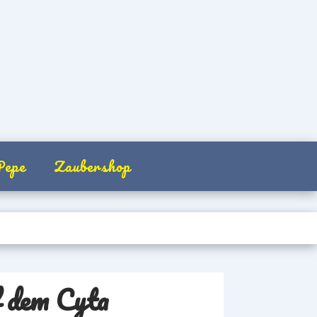
Pepe
Zaubershop
 dem Cyta