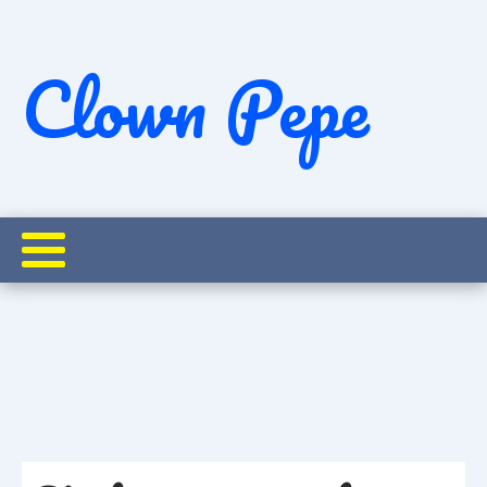
Clown Pepe
& Erfolg
Kinderprogramm für Events planen in Tirol: Tipps für Zeitplan
Startseite
Pepe on Tour