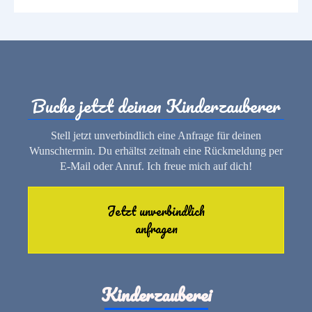
Buche jetzt deinen Kinderzauberer
Stell jetzt unverbindlich eine Anfrage für deinen
Wunschtermin. Du erhältst zeitnah eine Rückmeldung per
E-Mail oder Anruf. Ich freue mich auf dich!
Jetzt unverbindlich
anfragen
Kinderzauberei