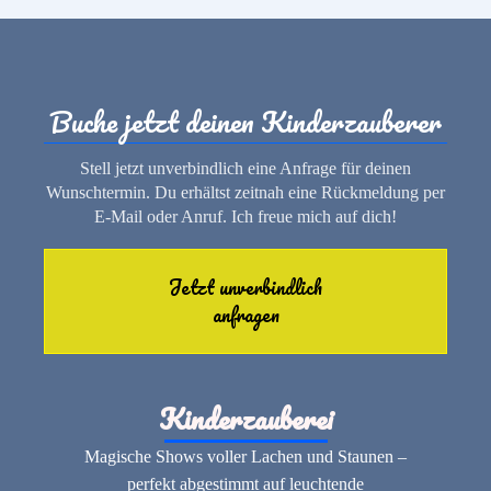
Buche jetzt deinen Kinderzauberer
Stell jetzt unverbindlich eine Anfrage für deinen
Wunschtermin. Du erhältst zeitnah eine Rückmeldung per
E-Mail oder Anruf. Ich freue mich auf dich!
Jetzt unverbindlich
anfragen
Kinderzauberei
Magische Shows voller Lachen und Staunen –
perfekt abgestimmt auf leuchtende