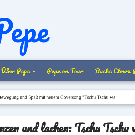
Pepe
Über Pepe
Pepe on Tour
Buche Clown 
Bewegung und Spaß mit neuem Coversong "Tschu Tschu wa"
zen und lachen: Tschu Tschu 