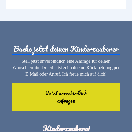
Buche jetzt deinen Kinderzauberer
Stell jetzt unverbindlich eine Anfrage für deinen
Wunschtermin. Du erhältst zeitnah eine Rückmeldung per
E-Mail oder Anruf. Ich freue mich auf dich!
Jetzt unverbindlich
anfragen
Kinderzauberei