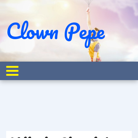
Clown Pepe
Kindergeburtstag!
🚨 Clown hat abgesagt? Dein Notfall-Plan für den
Startseite
Pepe on Tour