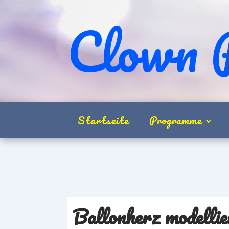
Clown 
Startseite
Programme
Startseite
Pepe on Tour
Ballonherz modellie
Ballonherz modelli