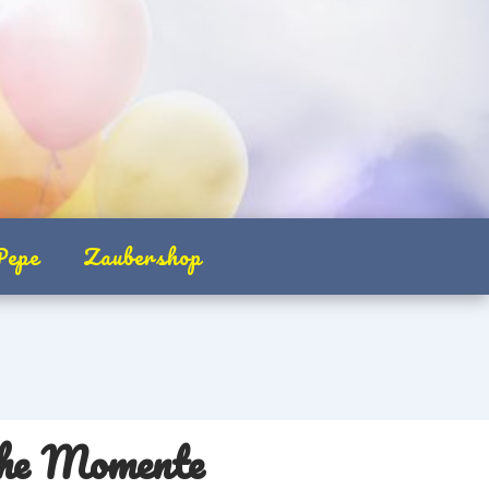
Pepe
Zaubershop
sche Momente