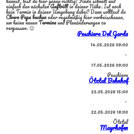
kannst, bist du hier genau richtig! Finde schnell und
einfach den nächsten
Auftritt
in deiner Nähe. Ist noch
kein Termin in deiner Umgebung dabei? Dann solltest du
Clown Pepe
buchen
oder regelmäßig hier vorbeischauen,
um keine neuen
Termine
und Planänderungen zu
verpassen. 😉
Peschiera Del Garda
14.05.2026 09:00
-
17.05.2026 09:00
Peschiera
Ötztal Bahnhof
22.05.2026 15:00
-
22.05.2026 18:00
Ötztal
Mayrhofen