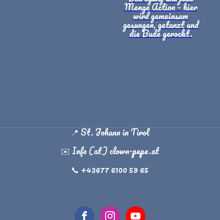
Menge Action – hier
wird gemeinsam
gesungen, getanzt und
die Bude gerockt.
📍 St. Johann in Tirol
✉️ Info (at) clown-pepe.at
📞 +43677 6100 59 65