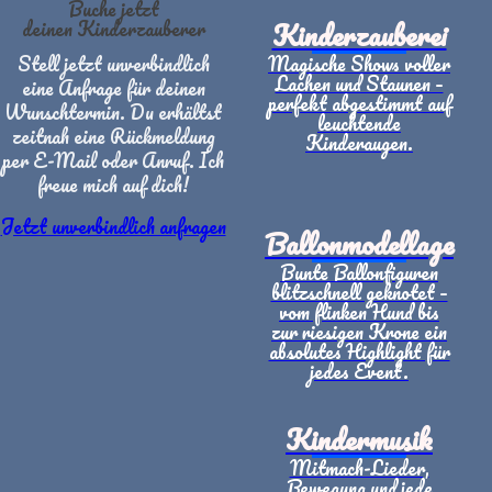
Buche jetzt
Kinderzauberei
deinen Kinderzauberer
Stell jetzt unverbindlich
Magische Shows voller
Lachen und Staunen –
eine Anfrage für deinen
perfekt abgestimmt auf
Wunschtermin. Du erhältst
leuchtende
zeitnah eine Rückmeldung
Kinderaugen.
per E-Mail oder Anruf. Ich
freue mich auf dich!
Jetzt unverbindlich anfragen
Ballonmodellage
Bunte Ballonfiguren
blitzschnell geknotet –
vom flinken Hund bis
zur riesigen Krone ein
absolutes Highlight für
jedes Event.
Kindermusik
Mitmach-Lieder,
Bewegung und jede