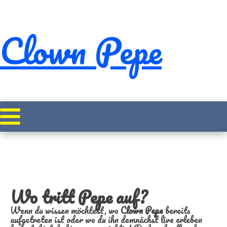
Clown Pepe
Startseite
Auftritte
Wo tritt Pepe auf?
Wenn du wissen möchtest, wo
Clown Pepe
bereits
aufgetreten ist oder wo du ihn demnächst live erleben