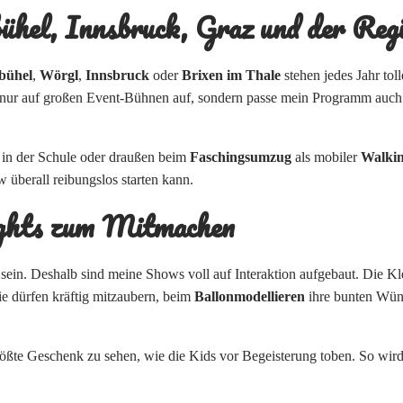
ühel, Innsbruck, Graz und der Reg
bühel
,
Wörgl
,
Innsbruck
oder
Brixen im Thale
stehen jedes Jahr to
icht nur auf großen Event-Bühnen auf, sondern passe mein Programm auch
 in der Schule oder draußen beim
Faschingsumzug
als mobiler
Walkin
 überall reibungslos starten kann.
ghts zum Mitmachen
ein. Deshalb sind meine Shows voll auf Interaktion aufgebaut. Die Kle
ie dürfen kräftig mitzaubern, beim
Ballonmodellieren
ihre bunten Wüns
 größte Geschenk zu sehen, wie die Kids vor Begeisterung toben. So wir