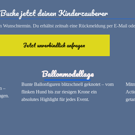
Buche jetzt deinen Kinderzauberer
nen Wunschtermin. Du erhältst zeitnah eine Rückmeldung per E-Mail ode
Jetzt unverbindlich anfragen
Ballonmodellage
Bunte Ballonfiguren blitzschnell geknotet – vom
Mitm
n –
flinken Hund bis zur riesigen Krone ein
Acti
ugen.
absolutes Highlight für jedes Event.
geta