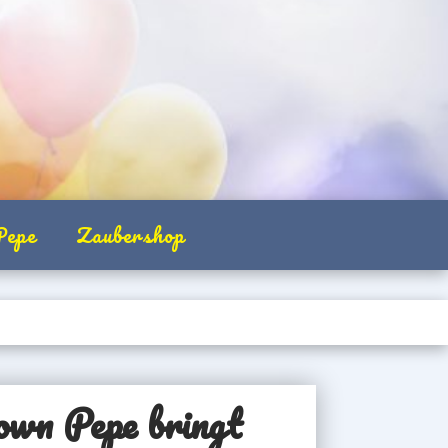
Pepe
Zaubershop
own Pepe bringt