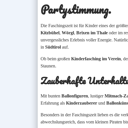
Partystimmung.
Die Faschingszeit ist für Kinder eines der größt
Kitzbühel
,
Wörgl
,
Brixen im Thale
oder im re
unvergessliches Erlebnis voller Energie. Natürli
in
Südtirol
auf.
Ob beim großen
Kinderfasching im Verein
, d
Staunen.
Zauberhafte Unterhalt
Mit bunten
Ballonfiguren
, lustiger
Mitmach-Za
Erfahrung als
Kinderzauberer
und
Ballonküns
Besonders in der Faschingszeit lieben es die v
abwechslungsreich, dass vom kleinen Piraten bis 